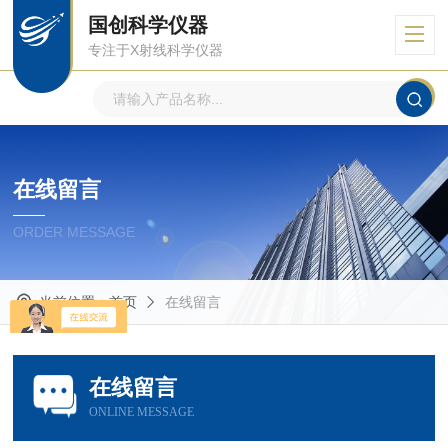
国创科学仪器
专注于X射线科学仪器
在线留言
ORDER MESSAGE
当前位置：
首页
在线留言
在线留言
ONLINE MESSAGE